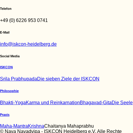
Telefon
+49 (0) 6226 953 0741
E-Mail
info@iskcon-heidelberg.de
Social Media
ISKCON
Srila Prabhupada
Die sieben Ziele der ISKCON
Philosophie
Bhakti-Yoga
Karma und Reinkarnation
Bhagavad-Gita
Die Seele
Praxis
Maha-Mantra
Krishna
Chaitanya Mahaprabhu
© Nava Navadvipa - ISKCON Heidelberg e.V. Alle Rechte